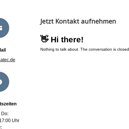
Jetzt Kontakt aufnehmen

ail
hatec.de

tszeiten
 Do:
 17:00 Uhr
r: