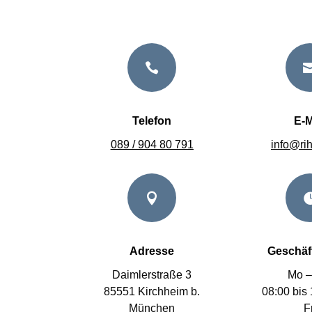

Telefon
E-M
089 / 904 80 791
info@ri

Adresse
Geschäf
Daimlerstraße 3
Mo –
85551 Kirchheim b.
08:00 bis
München
F