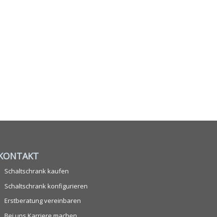
KONTAKT
Schaltschrank kaufen
Schaltschrank konfigurieren
Erstberatung vereinbaren
Bei uns Karriere machen