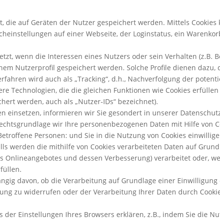
t, die auf Geräten der Nutzer gespeichert werden. Mittels Cookie
einstellungen auf einer Webseite, der Loginstatus, ein Warenkorb 
tzt, wenn die Interessen eines Nutzers oder sein Verhalten (z.B. 
nem Nutzerprofil gespeichert werden. Solche Profile dienen dazu, 
rfahren wird auch als „Tracking“, d.h., Nachverfolgung der potent
ere Technologien, die die gleichen Funktionen wie Cookies erfüll
rt werden, auch als „Nutzer-IDs“ bezeichnet).
en einsetzen, informieren wir Sie gesondert in unserer Datenschut
chtsgrundlage wir Ihre personenbezogenen Daten mit Hilfe von Co
ft Betroffene Personen: und Sie in die Nutzung von Cookies einwillig
alls werden die mithilfe von Cookies verarbeiteten Daten auf Grund
s Onlineangebotes und dessen Verbesserung) verarbeitet oder, wenn
füllen.
gig davon, ob die Verarbeitung auf Grundlage einer Einwilligung o
illigung zu widerrufen oder der Verarbeitung Ihrer Daten durch Coo
 der Einstellungen Ihres Browsers erklären, z.B., indem Sie die N