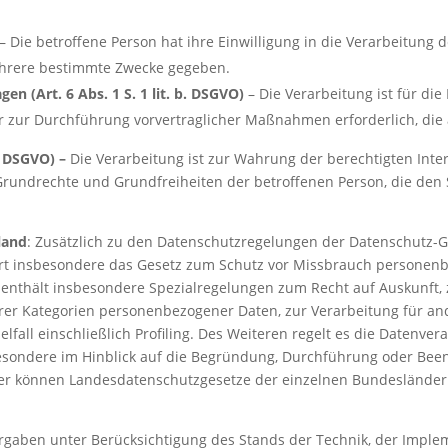
– Die betroffene Person hat ihre Einwilligung in die Verarbeitung
ehrere bestimmte Zwecke gegeben.
en (Art. 6 Abs. 1 S. 1 lit. b. DSGVO)
– Die Verarbeitung ist für die
der zur Durchführung vorvertraglicher Maßnahmen erforderlich, die
f. DSGVO) –
Die Verarbeitung ist zur Wahrung der berechtigten Inte
er Grundrechte und Grundfreiheiten der betroffenen Person, die de
land
: Zusätzlich zu den Datenschutzregelungen der Datenschutz-
rt insbesondere das Gesetz zum Schutz vor Missbrauch personen
enthält insbesondere Spezialregelungen zum Recht auf Auskunft,
rer Kategorien personenbezogener Daten, zur Verarbeitung für a
fall einschließlich Profiling. Des Weiteren regelt es die Datenve
besondere im Hinblick auf die Begründung, Durchführung oder Bee
erner können Landesdatenschutzgesetze der einzelnen Bundesländ
rgaben unter Berücksichtigung des Stands der Technik, der Imple