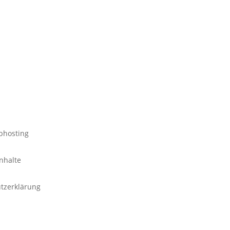
bhosting
nhalte
tzerklärung