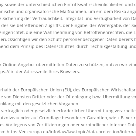
g sowie der unterschiedlichen Eintrittswahrscheinlichkeiten un
echnische und organisatorische Maßnahmen, um ein dem Risiko an
cherung der Vertraulichkeit, Integrität und Verfügbarkeit von D
des sie betreffenden Zugriffs, der Eingabe, der Weitergabe, der S
eingerichtet, die eine Wahrnehmung von Betroffenenrechten, die 
berücksichtigen wir den Schutz personenbezogener Daten bereits 
hend dem Prinzip des Datenschutzes, durch Technikgestaltung un
r Online-Angebot übermittelten Daten zu schützen, nutzen wir ein
s:// in der Adresszeile Ihres Browsers.
ßerhalb der Europäischen Union (EU), des Europäischen Wirtschafts
von Diensten Dritter oder der Offenlegung bzw. Übermittlung vo
Einklang mit den gesetzlichen Vorgaben.
 vertraglich oder gesetzlich erforderlicher Übermittlung verarbeit
tzniveau oder auf Grundlage besonderer Garantien, wie z.B. vertr
 Vorliegens von Zertifizierungen oder verbindlicher interner Daten
: https://ec.europa.eu/info/law/law-topic/data-protection/interna