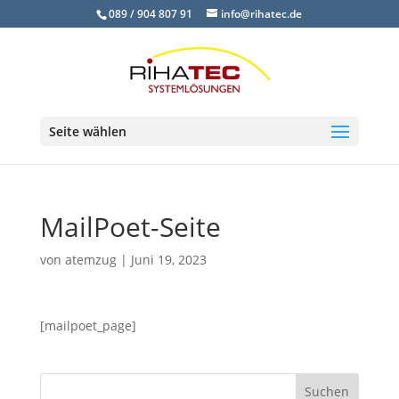
089 / 904 807 91
info@rihatec.de
Seite wählen
MailPoet-Seite
von
atemzug
|
Juni 19, 2023
[mailpoet_page]